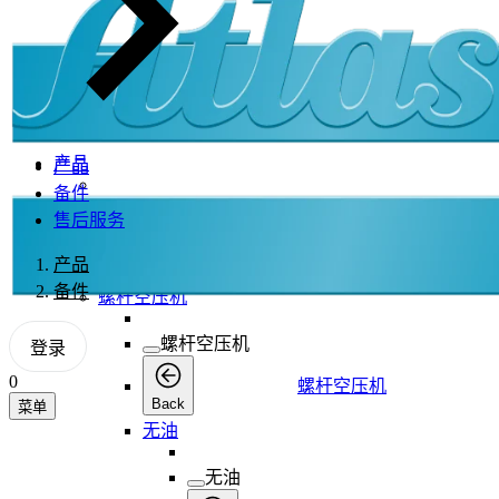
产品
产品
备件
产品
售后服务
产品
产品
Back
备件
螺杆空压机
螺杆空压机
登录
0
螺杆空压机
Back
菜单
无油
无油