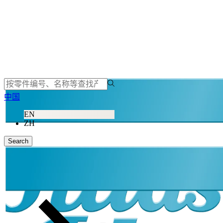
中国
EN
ZH
Search