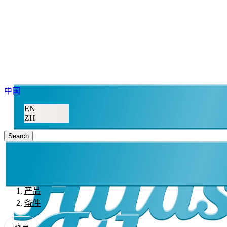
中国
EN
ZH
Search
产品
备件