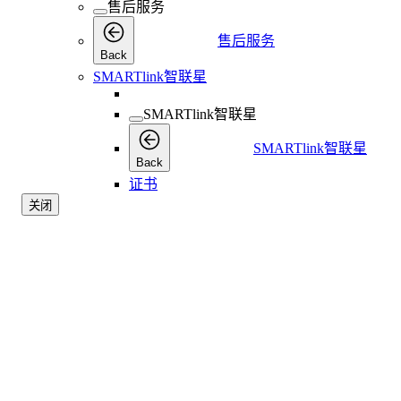
售后服务
售后服务
Back
SMARTlink智联星
SMARTlink智联星
SMARTlink智联星
Back
证书
关闭