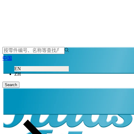
中国
EN
ZH
Search