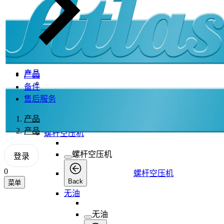
产品
产品
备件
产品
售后服务
产品
产品
Back
产品
螺杆空压机
螺杆空压机
登录
0
螺杆空压机
Back
菜单
无油
无油