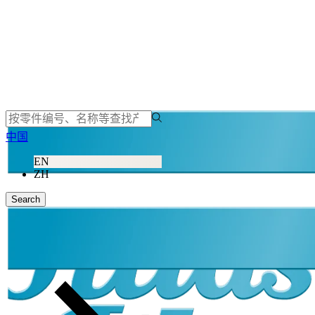
中国
EN
ZH
Search