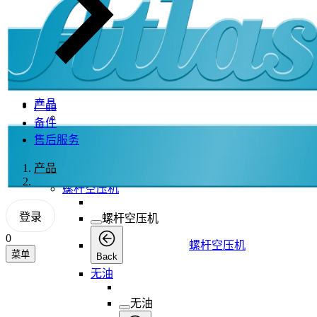
产品
产品
备件
产品
售后服务
产品
产品
Back
螺杆空压机
登录
螺杆空压机
0
螺杆空压机
菜单
Back
无油
无油