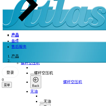
产品
产品
备件
产品
售后服务
产品
产品
Back
螺杆空压机
登录
螺杆空压机
0
螺杆空压机
菜单
Back
无油
无油