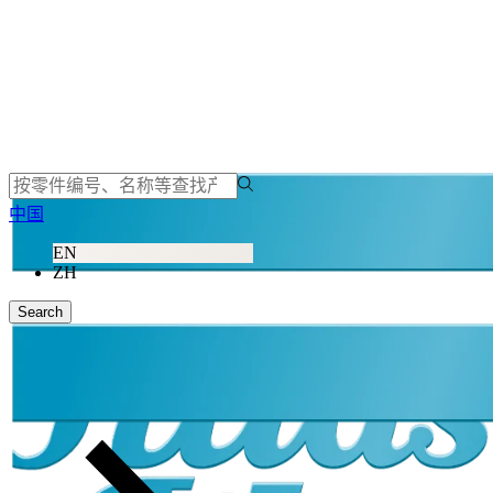
中国
EN
ZH
Search