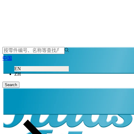
中国
EN
ZH
Search