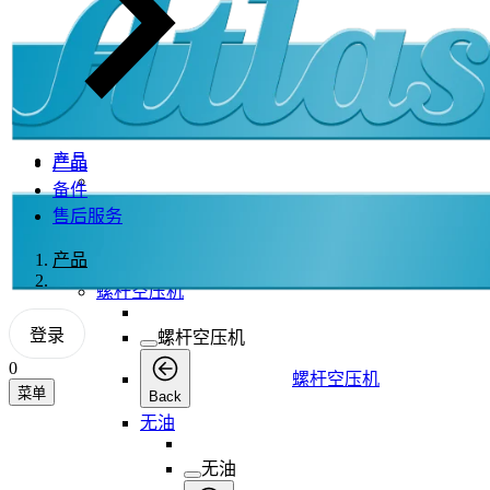
产品
产品
备件
产品
售后服务
产品
产品
Back
螺杆空压机
登录
螺杆空压机
0
螺杆空压机
菜单
Back
无油
无油