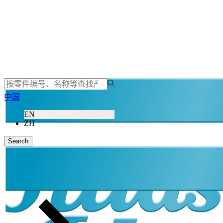
中国
EN
ZH
Search