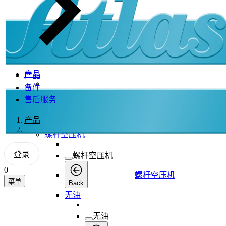
产品
产品
备件
产品
售后服务
产品
产品
Back
螺杆空压机
登录
螺杆空压机
0
螺杆空压机
菜单
Back
无油
无油