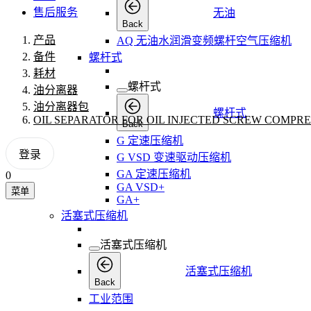
售后服务
无油
Back
产品
AQ 无油水润滑变频螺杆空气压缩机
备件
螺杆式
耗材
螺杆式
油分离器
油分离器包
螺杆式
OIL SEPARATOR FOR OIL INJECTED SCREW COMPR
Back
G 定速压缩机
登录
G VSD 变速驱动压缩机
GA 定速压缩机
0
GA VSD+
菜单
GA+
活塞式压缩机
活塞式压缩机
活塞式压缩机
Back
工业范围