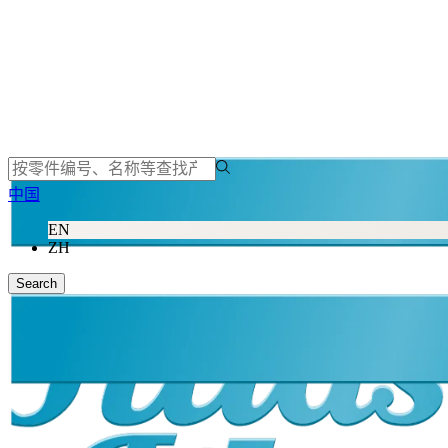
中国
EN
ZH
Search