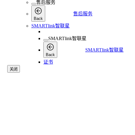
售后服务
售后服务
Back
SMARTlink智联星
SMARTlink智联星
SMARTlink智联星
Back
证书
关闭