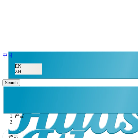
中国
EN
ZH
Search
产品
登录