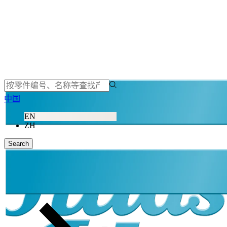
中国
EN
ZH
Search