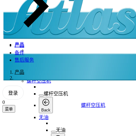
产品
产品
备件
产品
售后服务
产品
产品
Back
螺杆空压机
登录
螺杆空压机
0
螺杆空压机
菜单
Back
无油
无油