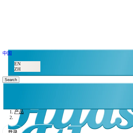
中国
EN
ZH
Search
产品
登录