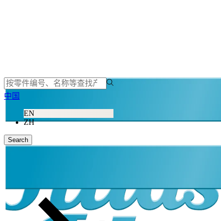
中国
EN
ZH
Search