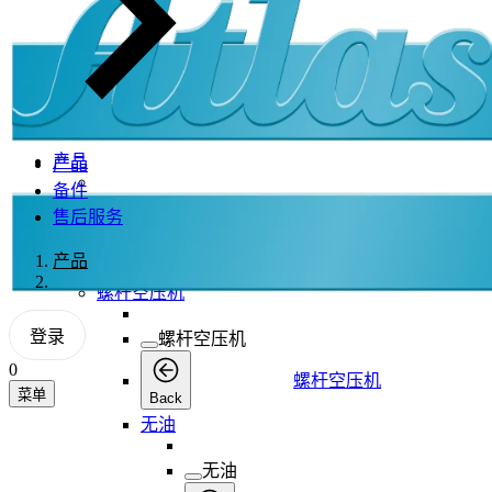
产品
产品
备件
产品
售后服务
产品
产品
Back
螺杆空压机
登录
螺杆空压机
0
螺杆空压机
菜单
Back
无油
无油